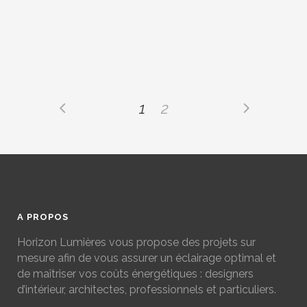
BUREAUX L’AGENCE OPUS
Fait par
horizonlumieres
1
2
A PROPOS
Horizon Lumières vous propose des projets sur
mesure afin de vous assurer un éclairage optimal et
de maîtriser vos coûts énergétiques : designers
d’intérieur, architectes, professionnels et particuliers.