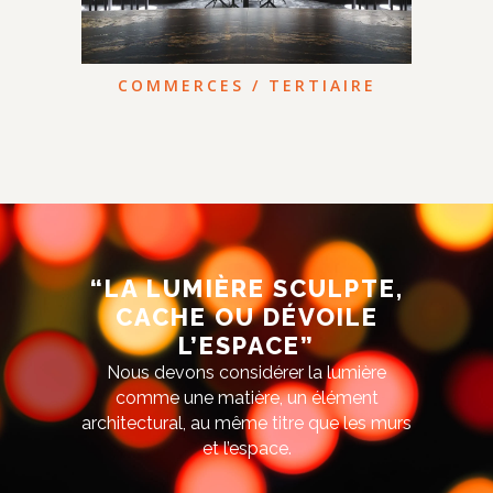
COMMERCES / TERTIAIRE
“LA LUMIÈRE SCULPTE,
CACHE OU DÉVOILE
L’ESPACE”
Nous devons considérer la lumière
comme une matière, un élément
architectural, au même titre que les murs
et l’espace.